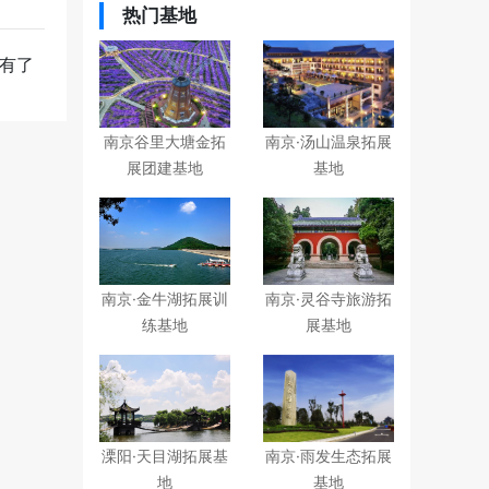
热门基地
有了
南京谷里大塘金拓
南京·汤山温泉拓展
展团建基地
基地
南京·金牛湖拓展训
南京·灵谷寺旅游拓
练基地
展基地
溧阳·天目湖拓展基
南京·雨发生态拓展
地
基地